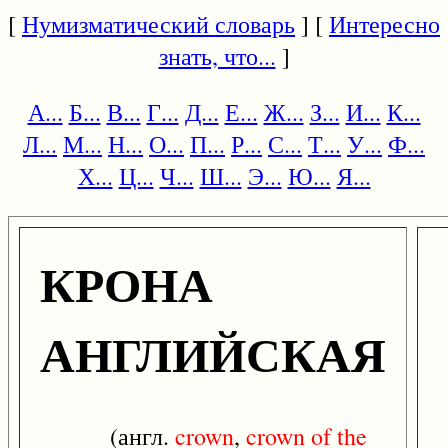
[
Нумизматический словарь
] [
Интересно
знать, что...
]
А...
Б...
В...
Г...
Д...
Е...
Ж...
З...
И...
К...
Л...
М...
Н...
О...
П...
Р...
С...
Т...
У...
Ф...
Х...
Ц...
Ч...
Ш...
Э...
Ю...
Я...
КРОНА
АНГЛИЙСКАЯ
(англ.
crown
,
crown
of
the