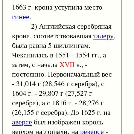
1663 г. крона уступила место
гинее
.
2) Английская серебряная
крона, соответствовавшая
талеру
,
была равна 5 шиллингам.
Чеканилась в 1551 - 1554 гг., а
затем, с начала
XVII
в., -
постоянно. Первоначальный вес
- 31,014 г (28,546 г серебра), с
1604 г. - 29,807 г (27,527 г
серебра), а с 1816 г. - 28,276 г
(26,155 г серебра). До 1625 г. на
аверсе
был изображен король
верхом на лошади, на
реверсе
-