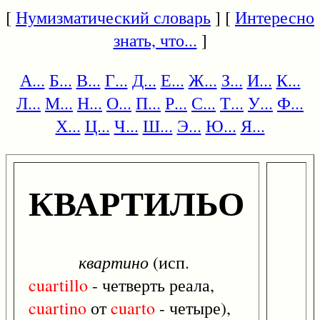
[
Нумизматический словарь
] [
Интересно
знать, что...
]
А...
Б...
В...
Г...
Д...
Е...
Ж...
З...
И...
К...
Л...
М...
Н...
О...
П...
Р...
С...
Т...
У...
Ф...
Х...
Ц...
Ч...
Ш...
Э...
Ю...
Я...
КВАРТИЛЬО
квартино
(исп.
cuartillo
- четверть реала,
cuartino
от
cuarto
- четыре),