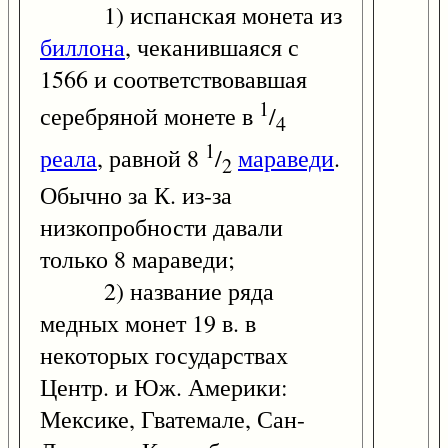
1) испанская монета из
биллона
, чеканившаяся с
1566 и соответствовавшая
1
серебряной монете в
/
4
1
реала
, равной 8
/
мараведи
.
2
Обычно за К. из-за
низкопробности давали
только 8 мараведи;
2) название ряда
медных монет 19 в. в
некоторых государствах
Центр. и Юж. Америки:
Мексике, Гватемале, Сан-