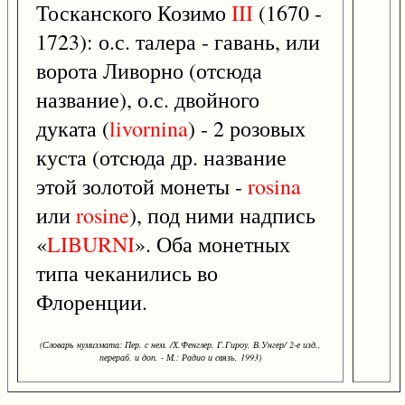
Тосканского Козимо
III
(1670 -
1723): о.с. талера - гавань, или
ворота Ливорно (отсюда
название), о.с. двойного
дуката (
livornina
) - 2 розовых
куста (отсюда др. название
этой золотой монеты -
rosina
или
rosine
), под ними надпись
«
LIBURNI
». Оба монетных
типа чеканились во
Флоренции.
(Словарь нумизмата: Пер. с нем. /Х.Фенглер, Г.Гироу, В.Унгер/ 2-е изд.,
перераб. и доп. - М.: Радио и связь, 1993)