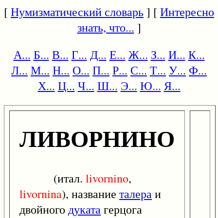
[
Нумизматический словарь
] [
Интересно
знать, что...
]
А...
Б...
В...
Г...
Д...
Е...
Ж...
З...
И...
К...
Л...
М...
Н...
О...
П...
Р...
С...
Т...
У...
Ф...
Х...
Ц...
Ч...
Ш...
Э...
Ю...
Я...
ЛИВОРНИНО
(итал.
livornino
,
livornina
), название
талера
и
двойного
дуката
герцога