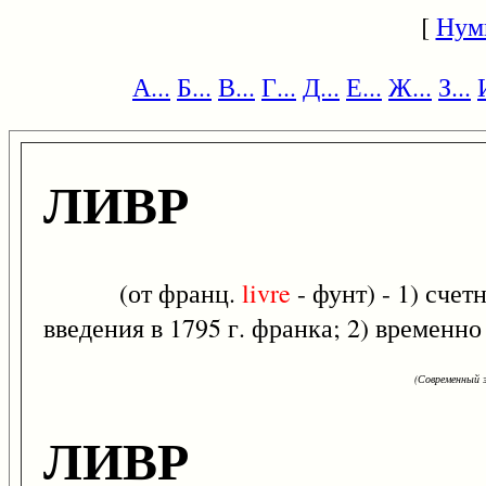
[
Нум
А...
Б...
В...
Г...
Д...
Е...
Ж...
З...
ЛИВР
(от франц.
livre
- фунт) - 1) сче
введения в 1795 г. франка; 2) временн
(Современный э
ЛИВР