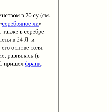
инством в 20 су (см.
«
серебряное ли
»
, также в серебре
еты в 24 Л. и
 его основе соля.
е, равнялась (в
 Л. пришел
франк
.