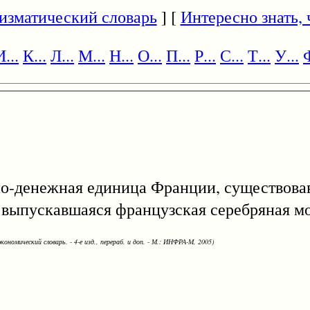
изматический словарь
] [
Интересно знать, ч
И...
К...
Л...
М...
Н...
О...
П...
Р...
С...
Т...
У...
Ф
тно-денежная единица Франции, существов
о выпускавшаяся французская серебряная м
кономический словарь. - 4-е изд., перераб. и доп. - М.: ИНФРА-М, 2005)