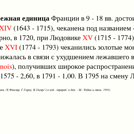
нежная единица
Франции в 9 - 18 вв. досто
XIV
(1643 - 1715), чеканена под названием 
орно, в 1720, при Людовике
XV
(1715 - 1774)
ке
XVI
(1774 - 1793) чеканились золотые мон
нижалась в связи с ухудшением лежавшего в
rnois
), получивших широкое распространени
в 1575 - 2,60, в 1791 - 1,00. В 1795 на смену
ем. /Х.Фенглер, Г.Гироу, В.Унгер/ 2-е изд., перераб. и доп. - М.: Радио и связь, 1993)