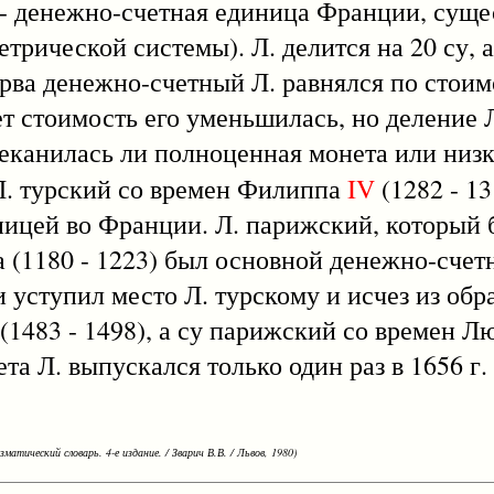
 - денежно-счетная единица Франции, суще
метрической системы). Л. делится на 20 су, 
 Сперва денежно-счетный Л. равнялся по стои
ет стоимость его уменьшилась, но деление Л
чеканилась ли полноценная монета или низ
 Л. турский со времен Филиппа
IV
(1282 - 13
ицей во Франции. Л. парижский, который 
 (1180 - 1223) был основной денежно-счет
 уступил место Л. турскому и исчез из обр
(1483 - 1498), а су парижский со времен 
а Л. выпускался только один раз в 1656 г. 
зматический словарь. 4-е издание. / Зварич В.В. / Львов, 1980)