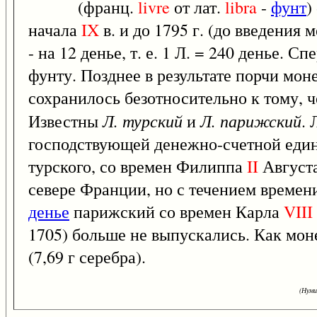
(франц.
livre
от лат.
libra
-
фунт
)
начала
IX
в. и до 1795 г. (до введения 
- на 12 денье, т. е. 1 Л. = 240 денье.
фунту. Позднее в результате порчи мон
сохранилось безотносительно к тому, 
Л. турский
Л. парижский
Известны
и
.
господствующей денежно-счетной един
турского, со времен Филиппа
II
Августа
севере Франции, но с течением времени
денье
парижский со времен Карла
VIII
1705) больше не выпускались. Как монет
(7,69 г серебра).
(Нуми