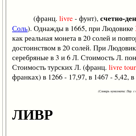
счетно-де
(франц.
livre
- фунт),
Соль
). Однажды в 1665, при Людовике
как реальная монета в 20 солей и повт
достоинством в 20 солей. При Людови
серебряные в 3 и 6 Л. Стоимость Л. по
Стоимость турских Л. (франц.
livre
tou
франках) в 1266 - 17,97, в 1467 - 5,42, 
(Словарь нумизмата: Пер. с н
ЛИВР