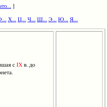
то...
]
...
Х...
Ц...
Ч...
Ш...
Э...
Ю...
Я...
авшая с
IX
в. до
онета.