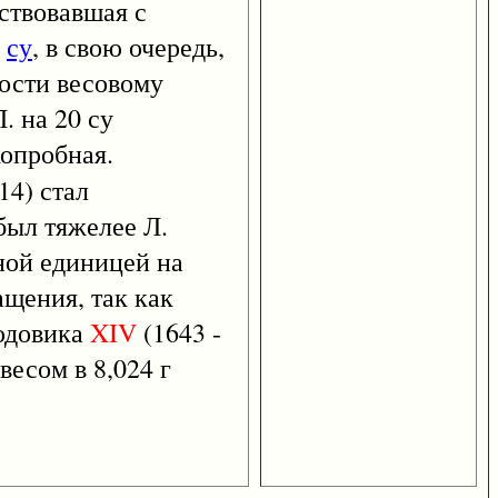
ствовавшая с
а
су
, в свою очередь,
мости весовому
. на 20 су
копробная.
14) стал
был тяжелее Л.
ной единицей на
ащения, так как
Людовика
XIV
(1643 -
весом в 8,024 г