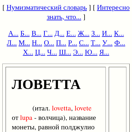
[
Нумизматический словарь
] [
Интересно
знать, что...
]
А...
Б...
В...
Г...
Д...
Е...
Ж...
З...
И...
К...
Л...
М...
Н...
О...
П...
Р...
С...
Т...
У...
Ф...
Х...
Ц...
Ч...
Ш...
Э...
Ю...
Я...
ЛОВЕТТА
(итал.
lovetta
,
lovete
от
lupa
- волчица), название
монеты, равной полджулио