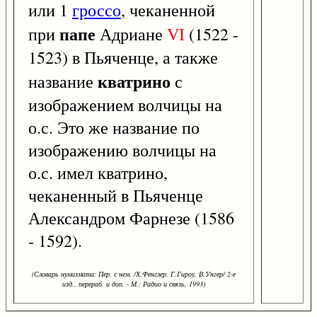
или 1
гроссо
, чеканенной
папе
при
Адриане
VI
(1522 -
1523) в Пьяченце, а также
кватрино
название
с
изображением волчицы на
о.с. Это же название по
изображению волчицы на
о.с. имел кватрино,
чеканенный в Пьяченце
Александром Фарнезе (1586
- 1592).
(Словарь нумизмата: Пер. с нем. /Х.Фенглер, Г.Гироу, В.Унгер/ 2-е
изд., перераб. и доп. - М.: Радио и связь, 1993)