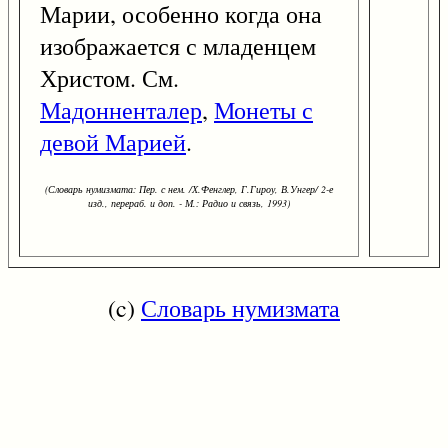
Марии, особенно когда она
изображается с младенцем
Христом. См.
Мадонненталер
,
Монеты с
девой Марией
.
(Словарь нумизмата: Пер. с нем. /Х.Фенглер, Г.Гироу, В.Унгер/ 2-е
изд., перераб. и доп. - М.: Радио и связь, 1993)
(c)
Словарь нумизмата