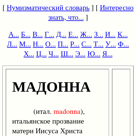
[
Нумизматический словарь
] [
Интересно
знать, что...
]
А...
Б...
В...
Г...
Д...
Е...
Ж...
З...
И...
К...
Л...
М...
Н...
О...
П...
Р...
С...
Т...
У...
Ф...
Х...
Ц...
Ч...
Ш...
Э...
Ю...
Я...
МАДОННА
(итал.
madonna
),
итальянское прозвание
матери Иисуса Христа