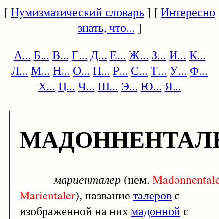
[
Нумизматический словарь
] [
Интересно
знать, что...
]
А...
Б...
В...
Г...
Д...
Е...
Ж...
З...
И...
К...
Л...
М...
Н...
О...
П...
Р...
С...
Т...
У...
Ф...
Х...
Ц...
Ч...
Ш...
Э...
Ю...
Я...
МАДОННЕНТАЛ
мариенталер
(нем.
Madonnentale
Marientaler
), название
талеров
с
изображенной на них
мадонной
с