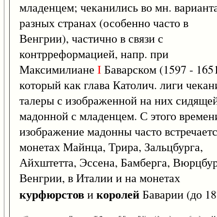
младенцем; чеканились во мн. варианта
разных странах (особенно часто в
Венгрии), частично в связи с
контрреформацией, напр. при
Максимилиане
I
Баварском (1597 - 1651
который как глава Католич. лиги чекан
талеры с изображенной на них сидяще
мадонной с младенцем. С этого времен
изображение мадонны часто встречаетс
монетах Майнца, Трира, Зальцбурга,
Айхштетта, Эссена, Бамберга, Вюрцбур
Венгрии, в Италии и на монетах
курфюрстов
королей
и
Баварии (до 18