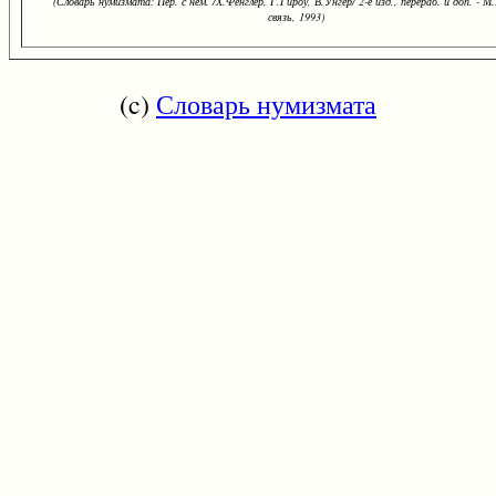
(Словарь нумизмата: Пер. с нем. /Х.Фенглер, Г.Гироу, В.Унгер/ 2-е изд., перераб. и доп. - М.
связь, 1993)
(c)
Словарь нумизмата