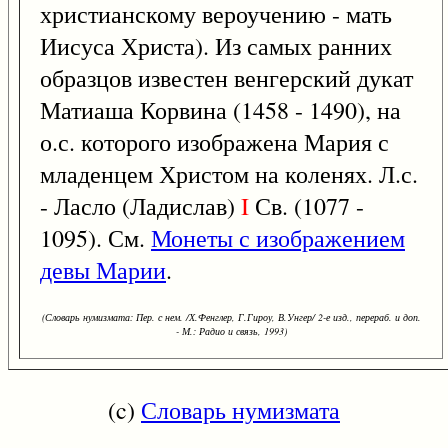
христианскому вероучению - мать
Иисуса Христа). Из самых ранних
образцов известен венгерский дукат
Матиаша Корвина (1458 - 1490), на
о.с. которого изображена Мария с
младенцем Христом на коленях. Л.с.
- Ласло (Ладислав)
I
Св. (1077 -
1095). См.
Монеты с изображением
девы Марии
.
(Словарь нумизмата: Пер. с нем. /Х.Фенглер, Г.Гироу, В.Унгер/ 2-е изд., перераб. и доп.
- М.: Радио и связь, 1993)
(c)
Словарь нумизмата