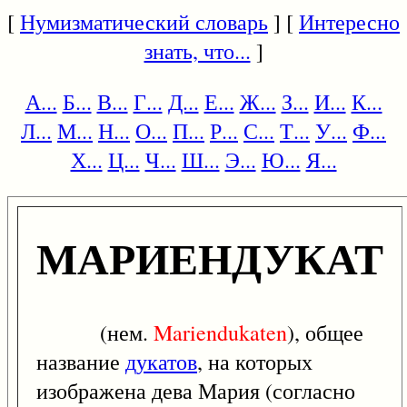
[
Нумизматический словарь
] [
Интересно
знать, что...
]
А...
Б...
В...
Г...
Д...
Е...
Ж...
З...
И...
К...
Л...
М...
Н...
О...
П...
Р...
С...
Т...
У...
Ф...
Х...
Ц...
Ч...
Ш...
Э...
Ю...
Я...
МАРИЕНДУКАТ
(нем.
Mariendukaten
), общее
название
дукатов
, на которых
изображена дева Мария (согласно