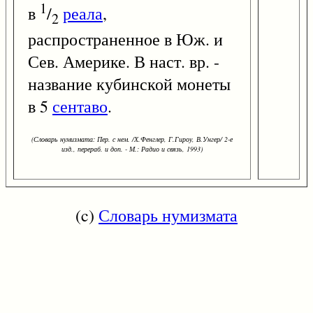
1
в
/
реала
,
2
распространенное в Юж. и
Сев. Америке. В наст. вр. -
название кубинской монеты
в 5
сентаво
.
(Словарь нумизмата: Пер. с нем. /Х.Фенглер, Г.Гироу, В.Унгер/ 2-е
изд., перераб. и доп. - М.: Радио и связь, 1993)
(c)
Словарь нумизмата