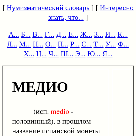
[
Нумизматический словарь
] [
Интересно
знать, что...
]
А...
Б...
В...
Г...
Д...
Е...
Ж...
З...
И...
К...
Л...
М...
Н...
О...
П...
Р...
С...
Т...
У...
Ф...
Х...
Ц...
Ч...
Ш...
Э...
Ю...
Я...
МЕДИО
(исп.
medio
-
половинный), в прошлом
название испанской монеты