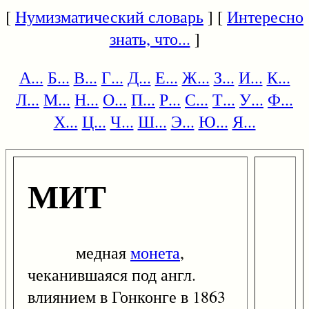
[
Нумизматический словарь
] [
Интересно
знать, что...
]
А...
Б...
В...
Г...
Д...
Е...
Ж...
З...
И...
К...
Л...
М...
Н...
О...
П...
Р...
С...
Т...
У...
Ф...
Х...
Ц...
Ч...
Ш...
Э...
Ю...
Я...
МИТ
медная
монета
,
чеканившаяся под англ.
влиянием в Гонконге в 1863