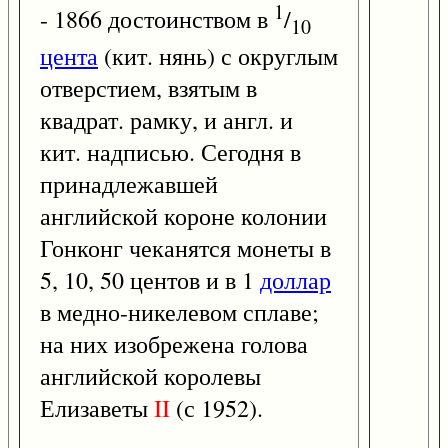
1
- 1866 достоинством в
/
10
цента
(кит. нянь) с округлым
отверстием, взятым в
квадрат. рамку, и англ. и
кит. надписью. Сегодня в
принадлежавшей
английской короне колонии
Гонконг чеканятся монеты в
5, 10, 50 центов и в 1
доллар
в медно-никелевом сплаве;
на них изобрежена голова
английской королевы
Елизаветы
II
(с 1952).