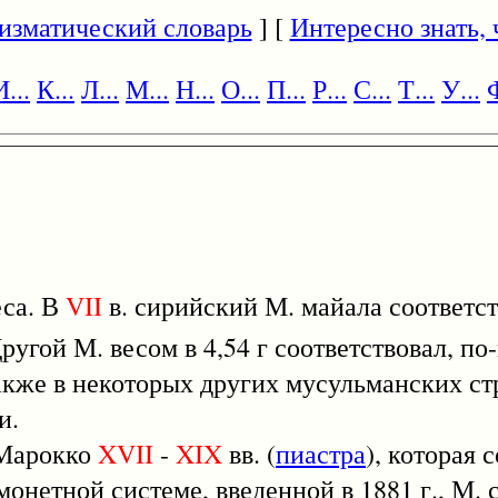
изматический словарь
] [
Интересно знать, ч
И...
К...
Л...
М...
Н...
О...
П...
Р...
С...
Т...
У...
Ф
са. В
VII
в. сирийский М. майала соответс
г. Другой М. весом в 4,54 г соответствовал, п
также в некоторых других мусульманских ст
и.
арокко
XVII
-
XIX
вв. (
пиастра
), которая 
монетной системе, введенной в 1881 г., М. 