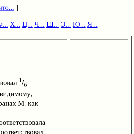
то...
]
...
Х...
Ц...
Ч...
Ш...
Э...
Ю...
Я...
1
твовал
/
6
о-видимому,
ранах М. как
соответствовала
соответствовал