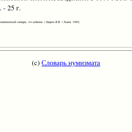
 - 25 г.
зматический словарь. 4-е издание. / Зварич В.В. / Львов, 1980)
(c)
Словарь нумизмата