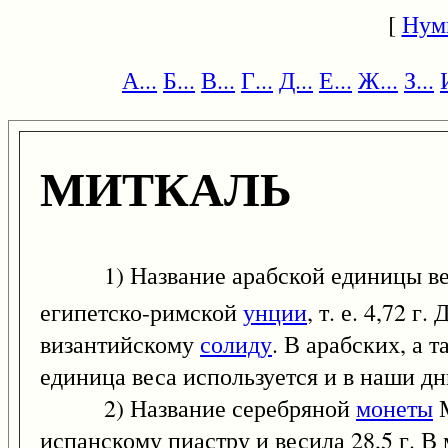
[
Нум
А...
Б...
В...
Г...
Д...
Е...
Ж...
З...
МИТКАЛЬ
1) Название арабской единицы ве
египетско-римской
унции
, т. е. 4,72 
византийскому
солиду
. В арабских, а 
единица веса используется и в наши дн
2) Название серебряной
монеты
М
испанскому пиастру и весила 28,5 г. В 