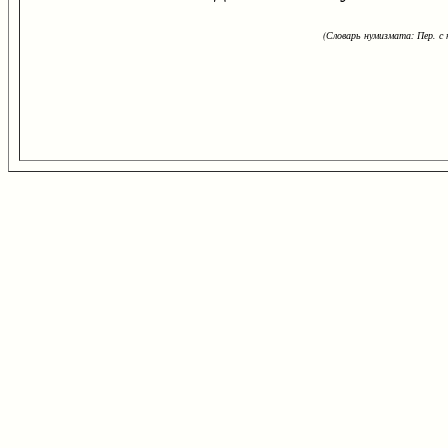
(Словарь нумизмата: Пер. с н