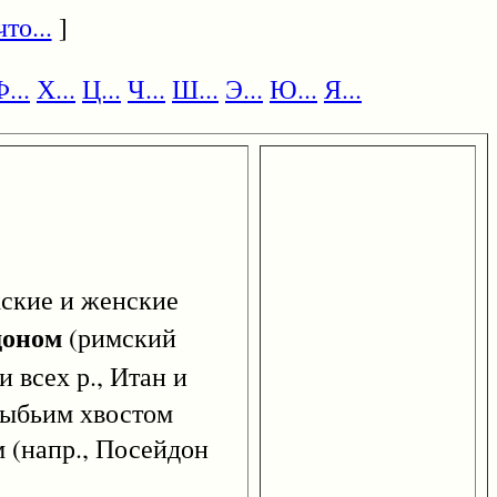
то...
]
...
Х...
Ц...
Ч...
Ш...
Э...
Ю...
Я...
ские и женские
доном
(римский
и всех р., Итан и
 рыбьим хвостом
 (напр., Посейдон