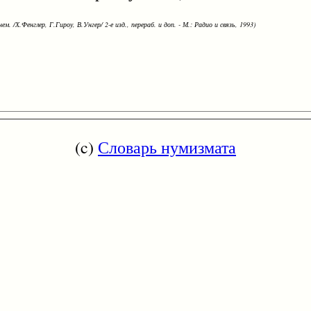
ем. /Х.Фенглер, Г.Гироу, В.Унгер/ 2-е изд., перераб. и доп. - М.: Радио и связь, 1993)
(c)
Словарь нумизмата