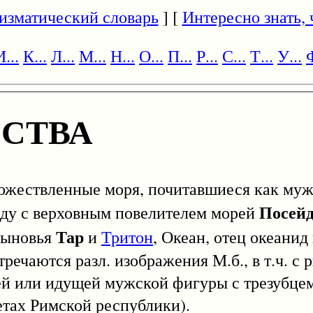
изматический словарь
] [
Интересно знать, ч
И...
К...
Л...
М...
Н...
О...
П...
Р...
С...
Т...
У...
Ф
СТВА
ожествленные моря, почитавшиеся как муж
Посей
ряду с верховным повелителем морей
Тар
сыновья
и
Тритон
, Океан, отец океанид 
тречаются разл. изображения М.б., в т.ч. с
щей или идущей мужской фигуры с трезубцем
тах Римской республики).