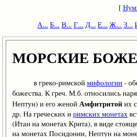
[
Нум
А...
Б...
В...
Г...
Д...
Е...
Ж...
З...
МОРСКИЕ БОЖЕ
в греко-римской
мифологии
- об
божества. К греч. М.б. относились на
Амфитритой
Нептун) и его женой
их 
др. На греческих и
римских монетах
вс
(Итан на монетах Крита), в виде стоя
на монетах Посидонии, Нептун на моне