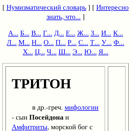
[
Нумизматический словарь
] [
Интересно
знать, что...
]
А...
Б...
В...
Г...
Д...
Е...
Ж...
З...
И...
К...
Л...
М...
Н...
О...
П...
Р...
С...
Т...
У...
Ф...
Х...
Ц...
Ч...
Ш...
Э...
Ю...
Я...
ТРИТОН
в др.-греч.
мифологии
Посейдона
- сын
и
Амфитриты
, морской бог с