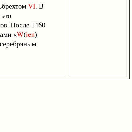
ьбрехтом
VI
. В
 это
гов. После 1460
вами «
W
(
ien
)
 серебряным