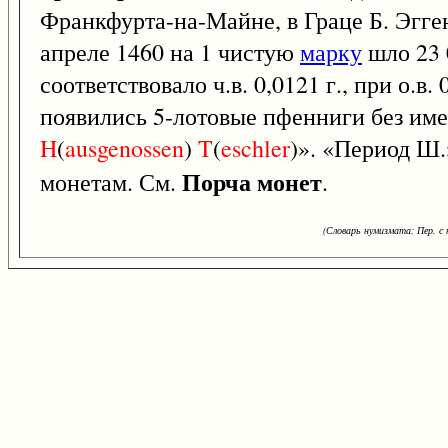
Франкфурта-на-Майне, в Граце Б. Эгге
апреле 1460 на 1 чистую
марку
шло 23 
соответствовало ч.в. 0,0121 г., при о.в
появились 5-лотовые пфенниги без име
H
(
ausgenossen
)
T
(
eschler
)». «Период Ш.
Порча монет
монетам. См.
.
(Словарь нумизмата: Пер. с н