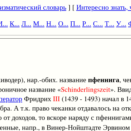
изматический словарь
] [
Интересно знать, ч
И...
К...
Л...
М...
Н...
О...
П...
Р...
С...
Т...
У...
Ф
пфеннига
иводер), нар.-обих. название
, ч
роничное название «
Schinderlingszeit
». Вви
ператор
Фридрих
III
(1439 - 1493) начал в 
ра. А т.к. право чеканки отдавалось на от
 от доходов, то вскоре наряду с пфеннигам
ненные, напр., в Винер-Нойштадте Эрвином