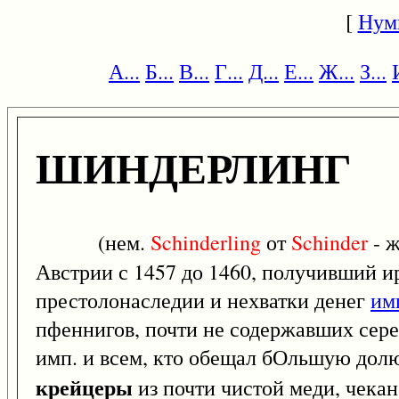
[
Нум
А...
Б...
В...
Г...
Д...
Е...
Ж...
З...
ШИНДЕРЛИНГ
(нем.
Schinderling
от
Schinder
- ж
Австрии с 1457 до 1460, получивший и
престолонаследии и нехватки денег
им
пфеннигов, почти не содержавших сереб
имп. и всем, кто обещал бОльшую долю
крейцеры
из почти чистой меди, чека