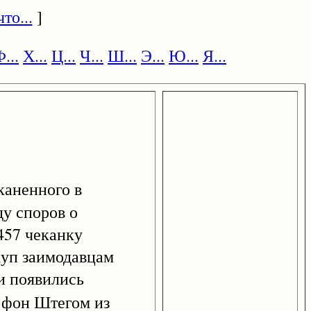
то...
]
...
Х...
Ц...
Ч...
Ш...
Э...
Ю...
Я...
еканенного в
ду споров о
1457 чеканку
куп заимодавцам
и появились
 фон Штегом из