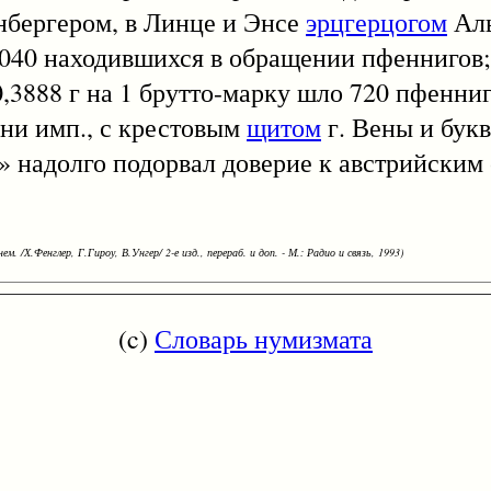
нбергером, в Линце и Энсе
эрцгерцогом
Ал
040 находившихся в обращении пфеннигов;
. 0,3888 г на 1 брутто-марку шло 720 пфенни
ни имп., с крестовым
щитом
г. Вены и бук
» надолго подорвал доверие к австрийским
ем. /Х.Фенглер, Г.Гироу, В.Унгер/ 2-е изд., перераб. и доп. - М.: Радио и связь, 1993)
(c)
Словарь нумизмата