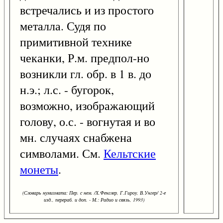
встречались и из простого
металла. Судя по
примитивной технике
чеканки, Р.м. предпол-но
возникли гл. обр. в 1 в. до
н.э.; л.с. - бугорок,
возможно, изображающий
голову, о.с. - вогнутая и во
мн. случаях снабжена
символами. См.
Кельтские
монеты
.
(Словарь нумизмата: Пер. с нем. /Х.Фенглер, Г.Гироу, В.Унгер/ 2-е
изд., перераб. и доп. - М.: Радио и связь, 1993)