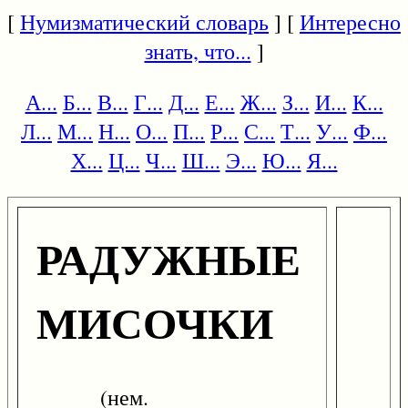
[
Нумизматический словарь
] [
Интересно
знать, что...
]
А...
Б...
В...
Г...
Д...
Е...
Ж...
З...
И...
К...
Л...
М...
Н...
О...
П...
Р...
С...
Т...
У...
Ф...
Х...
Ц...
Ч...
Ш...
Э...
Ю...
Я...
РАДУЖНЫЕ
МИСОЧКИ
(нем.