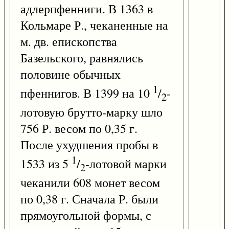
адлерпфенниги. В 1363 в
Кольмаре Р., чеканенные на
м. дв. епископства
Базельского, равнялись
половине обычных
1
пфеннигов. В 1399 на 10
/
-
2
лотовую брутто-марку шло
756 Р. весом по 0,35 г.
После ухудшения пробы в
1
1533 из 5
/
-лотовой марки
2
чеканили 608 монет весом
по 0,38 г. Сначала Р. были
прямоугольной формы, с