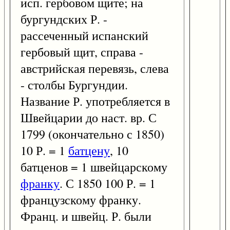
исп. гербовом щите; на
бургундских Р. -
рассеченный испанский
гербовый щит, справа -
австрийская перевязь, слева
- столбы Бургундии.
Название Р. употребляется в
Швейцарии до наст. вр. С
1799 (окончательно с 1850)
10 Р. = 1
батцену
, 10
батценов = 1 швейцарскому
франку
. С 1850 100 Р. = 1
французскому франку.
Франц. и швейц. Р. были