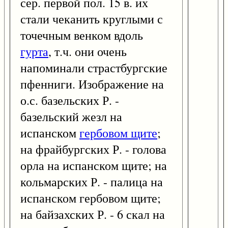
сер. первой пол. 15 в. их
стали чеканить круглыми с
точечным венком вдоль
гурта
, т.ч. они очень
напоминали страстбургские
пфенниги. Изображение на
о.с. базельских Р. -
базельский жезл на
испанском
гербовом щите
;
на фрайбургских Р. - голова
орла на испанском щите; на
кольмарских Р. - палица на
испанском гербовом щите;
на байзахских Р. - 6 скал на