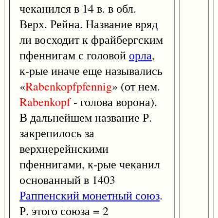
чеканился в 14 в. в обл.
Верх. Рейна. Название вряд
ли восходит к фрайбергским
пфеннигам с головой
орла
,
к-рые иначе еще назывались
«
Rabenkopfpfennig
» (от нем.
Rabenkopf
- голова ворона).
В дальнейшем название Р.
закрепилось за
верхнерейнскими
пфеннигами, к-рые чеканил
основанный в 1403
Раппенский монетный союз
.
Р. этого союза = 2