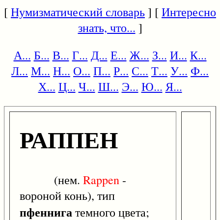
[
Нумизматический словарь
] [
Интересно
знать, что...
]
А...
Б...
В...
Г...
Д...
Е...
Ж...
З...
И...
К...
Л...
М...
Н...
О...
П...
Р...
С...
Т...
У...
Ф...
Х...
Ц...
Ч...
Ш...
Э...
Ю...
Я...
РАППЕН
(нем.
Rappen
-
вороной конь), тип
пфеннига
темного цвета;