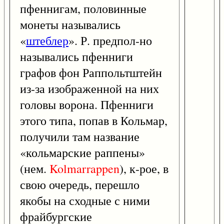
пфеннигам, половинные
монеты назывались
«
штеблер
». Р. предпол-но
назывались пфенниги
графов фон Раппольтштейн
из-за изображенной на них
головы ворона. Пфенниги
этого типа, попав в Кольмар,
получили там название
«кольмарские раппены»
(нем.
Kolmarrappen
), к-рое, в
свою очередь, перешло
якобы на сходные с ними
фрайбургские