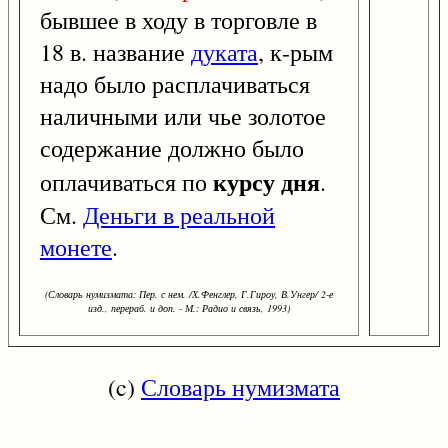
бывшее в ходу в торговле в
18 в. название
дуката
, к-рым
надо было расплачиваться
наличными или чье золотое
содержание должно было
курсу дня
оплачиваться по
.
См.
Деньги в реальной
монете
.
(Словарь нумизмата: Пер. с нем. /Х.Фенглер, Г.Гироу, В.Унгер/ 2-е
изд., перераб. и доп. - М.: Радио и связь, 1993)
(c)
Словарь нумизмата