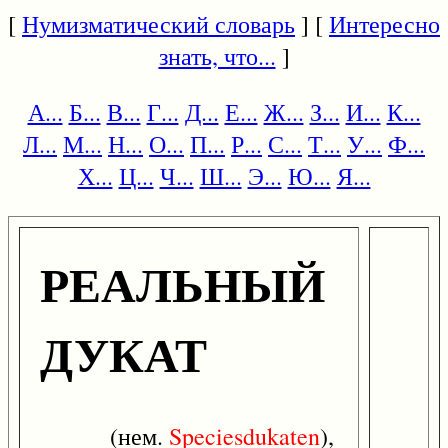
[
Нумизматический словарь
] [
Интересно
знать, что...
]
А...
Б...
В...
Г...
Д...
Е...
Ж...
З...
И...
К...
Л...
М...
Н...
О...
П...
Р...
С...
Т...
У...
Ф...
Х...
Ц...
Ч...
Ш...
Э...
Ю...
Я...
РЕАЛЬНЫЙ
ДУКАТ
(нем.
Speciesdukaten
),