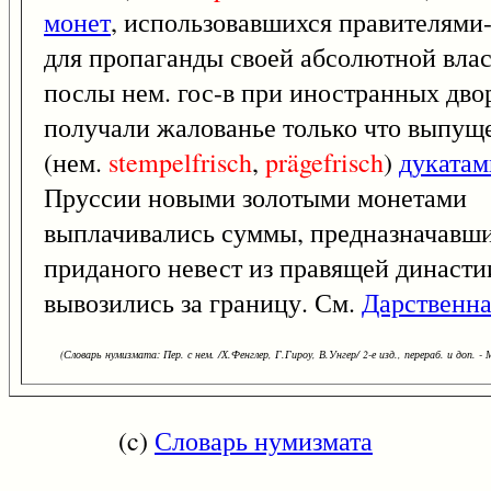
монет
, использовавшихся правителями
для пропаганды своей абсолютной влас
послы нем. гос-в при иностранных дво
получали жалованье только что выпу
(нем.
stempelfrisch
,
prägefrisch
)
дукатам
Пруссии новыми золотыми монетами
выплачивались суммы, предназначавши
приданого невест из правящей династи
вывозились за границу. См.
Дарственна
(Словарь нумизмата: Пер. с нем. /Х.Фенглер, Г.Гироу, В.Унгер/ 2-е изд., перераб. и доп. - 
(c)
Словарь нумизмата