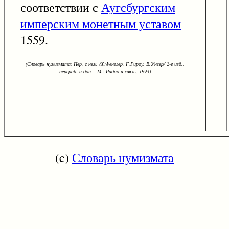
соответствии с
Аугсбургским
имперским монетным уставом
1559.
(Словарь нумизмата: Пер. с нем. /Х.Фенглер, Г.Гироу, В.Унгер/ 2-е изд.,
перераб. и доп. - М.: Радио и связь, 1993)
(c)
Словарь нумизмата