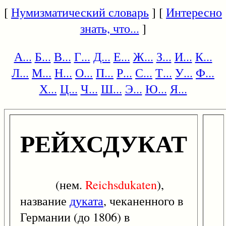
[
Нумизматический словарь
] [
Интересно
знать, что...
]
А...
Б...
В...
Г...
Д...
Е...
Ж...
З...
И...
К...
Л...
М...
Н...
О...
П...
Р...
С...
Т...
У...
Ф...
Х...
Ц...
Ч...
Ш...
Э...
Ю...
Я...
РЕЙХСДУКАТ
(нем.
Reichsdukaten
),
название
дуката
, чеканенного в
Германии (до 1806) в