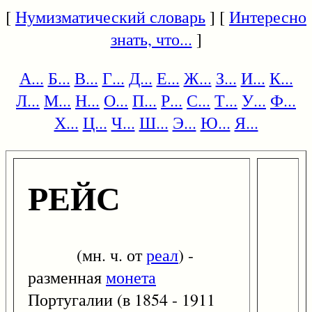
[
Нумизматический словарь
] [
Интересно
знать, что...
]
А...
Б...
В...
Г...
Д...
Е...
Ж...
З...
И...
К...
Л...
М...
Н...
О...
П...
Р...
С...
Т...
У...
Ф...
Х...
Ц...
Ч...
Ш...
Э...
Ю...
Я...
РЕЙС
(мн. ч. от
реал
) -
разменная
монета
Португалии (в 1854 - 1911