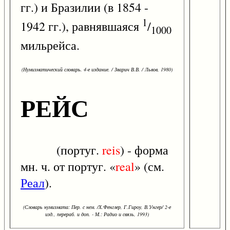
гг.) и Бразилии (в 1854 -
1
1942 гг.), равнявшаяся
/
1000
мильрейса.
(Нумизматический словарь. 4-е издание. / Зварич В.В. / Львов, 1980)
РЕЙС
(португ.
reis
) - форма
мн. ч. от португ. «
real
» (см.
Реал
).
(Словарь нумизмата: Пер. с нем. /Х.Фенглер, Г.Гироу, В.Унгер/ 2-е
изд., перераб. и доп. - М.: Радио и связь, 1993)