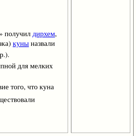
а» получил
дирхем
,
зка)
куны
назвали
р.).
пной для мелких
ие того, что куна
уществовали