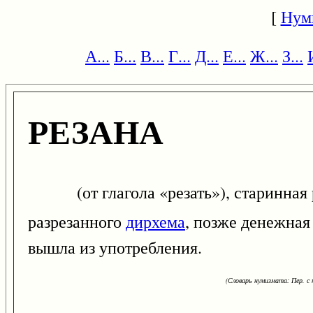
[
Нум
А...
Б...
В...
Г...
Д...
Е...
Ж...
З...
РЕЗАНА
(от глагола «резать»), старинная р
разрезанного
дирхема
, позже денежная
вышла из употребления.
(Словарь нумизмата: Пер. с н