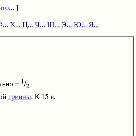
то...
]
...
Х...
Ц...
Ч...
Ш...
Э...
Ю...
Я...
1
л-но =
/
2
ной
гривны
. К 15 в.