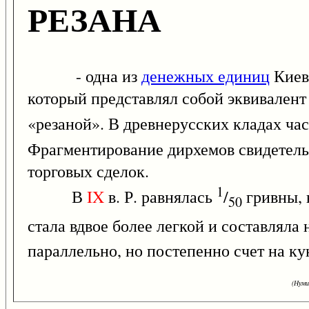
РЕЗАНА
- одна из
денежных единиц
Киев
который представлял собой эквивалент
«резаной». В древнерусских кладах ча
Фрагментирование дирхемов свидетельс
торговых сделок.
1
В
IX
в. Р. равнялась
/
гривны,
50
стала вдвое более легкой и составляла
параллельно, но постепенно счет на к
(Нуми