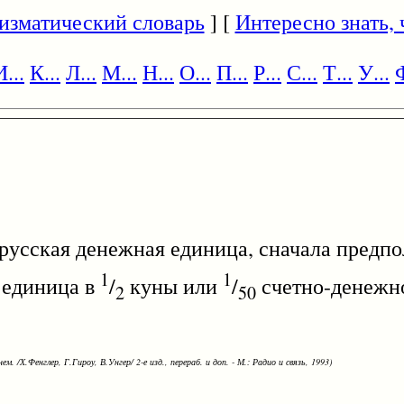
изматический словарь
] [
Интересно знать, ч
И...
К...
Л...
М...
Н...
О...
П...
Р...
С...
Т...
У...
Ф
усская денежная единица, сначала предпо
1
1
 единица в
/
куны или
/
счетно-денеж
2
50
ем. /Х.Фенглер, Г.Гироу, В.Унгер/ 2-е изд., перераб. и доп. - М.: Радио и связь, 1993)