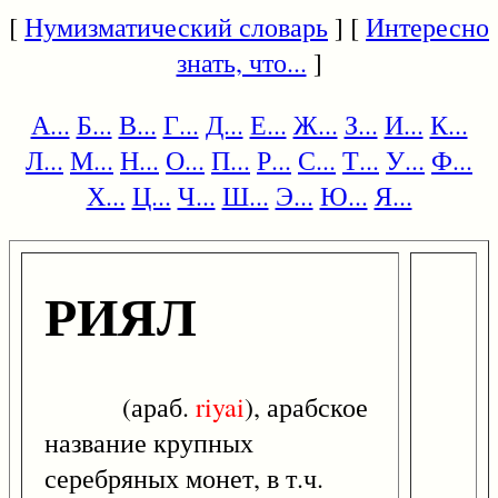
[
Нумизматический словарь
] [
Интересно
знать, что...
]
А...
Б...
В...
Г...
Д...
Е...
Ж...
З...
И...
К...
Л...
М...
Н...
О...
П...
Р...
С...
Т...
У...
Ф...
Х...
Ц...
Ч...
Ш...
Э...
Ю...
Я...
РИЯЛ
(араб.
riyai
), арабское
название крупных
серебряных монет, в т.ч.