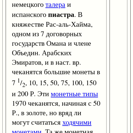
немецкого
талера
и
пиастра
испанского
. В
княжестве Рас-аль-Хайма,
одном из 7 договорных
государств Омана и члене
Объедин. Арабских
Эмиратов, и в наст. вр.
чеканятся большие монеты в
1
7
/
, 10, 15, 50, 75, 100, 150
2
и 200 Р. Эти
монетные типы
1970 чеканятся, начиная с 50
Р., в золоте, но вряд ли
могут считаться
ходячими
монетами
. Та же монетная