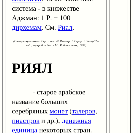
система - в княжестве
Аджман: 1 Р. = 100
дирхемам
. См.
Риал
.
(Словарь нумизмата: Пер. с нем. /Х.Фенглер, Г.Гироу, В.Унгер/ 2-е
изд., перераб. и доп. - М.: Радио и связь, 1993)
РИЯЛ
- старое арабское
название больших
серебряных
монет
(
талеров
,
пиастров
и др.),
денежная
единица
некоторых стран.