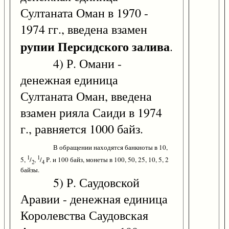
Султаната Оман в 1970 -
1974 гг., введена взамен
рупии Персидского залива
.
4) Р. Омани -
денежная единица
Султаната Оман, введена
взамен рияла Саиди в 1974
г., равняется 1000 байз.
В обращении находятся банкноты в 10,
1
1
5,
/
,
/
Р. и 100 байз, монеты в 100, 50, 25, 10, 5, 2
2
4
байзы.
5) Р. Саудовской
Аравии - денежная единица
Королевства Саудовская