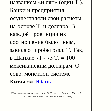
названием «и лян» (один Т.).
Банки и предприятия
осуществляли свои расчеты
на основе Т. и доллара. В
каждой провинции их
соотношение было иным,
завися от пробы разл. Т. Так,
в Шанхае 71 - 73 Т. = 100
мексиканским долларам. О
совр. монетной системе
Китая см.
Юань
.
(Словарь нумизмата: Пер. с нем. /Х.Фенглер, Г.Гироу, В.Унгер/ 2-е
изд., перераб. и доп. - М.: Радио и связь, 1993)