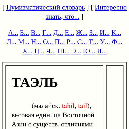
[
Нумизматический словарь
] [
Интересно
знать, что...
]
А...
Б...
В...
Г...
Д...
Е...
Ж...
З...
И...
К...
Л...
М...
Н...
О...
П...
Р...
С...
Т...
У...
Ф...
Х...
Ц...
Ч...
Ш...
Э...
Ю...
Я...
ТАЭЛЬ
(малайск.
tahil
,
tail
),
весовая единица Восточной
Азии с существ. отличиями