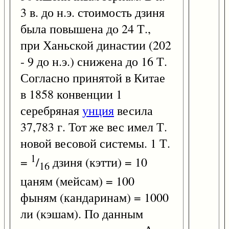
3 в. до н.э. стоимость дзиня
была повышена до 24 Т.,
при Ханьской династии (202
- 9 до н.э.) снижена до 16 Т.
Согласно принятой в Китае
в 1858 конвенции 1
серебряная
унция
весила
37,783 г. Тот же вес имел Т.
новой весовой системы. 1 Т.
1
=
/
дзиня (кэтти) = 10
16
цаням (мейсам) = 100
фыням (кандаринам) = 1000
ли (кэшам). По данным