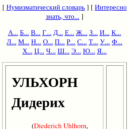
[
Нумизматический словарь
] [
Интересно
знать, что...
]
А...
Б...
В...
Г...
Д...
Е...
Ж...
З...
И...
К...
Л...
М...
Н...
О...
П...
Р...
С...
Т...
У...
Ф...
Х...
Ц...
Ч...
Ш...
Э...
Ю...
Я...
УЛЬХОРН
Дидерих
(
Diederich
Uhlhorn
,