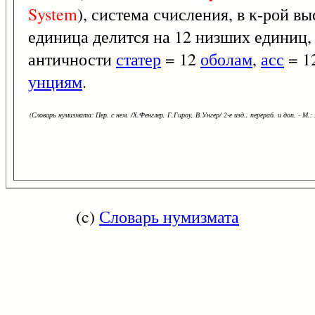
System
), система счисления, в к-рой в
единица делится на 12 низших единиц, 
античности
статер
= 12
оболам
,
асс
= 1
унциям
.
(Словарь нумизмата: Пер. с нем. /Х.Фенглер, Г.Гироу, В.Унгер/ 2-е изд., перераб. и доп. - М.:
(c)
Словарь нумизмата