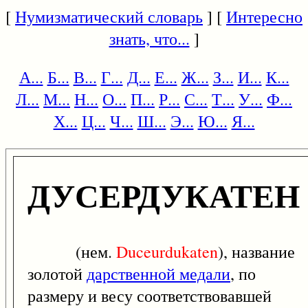
[
Нумизматический словарь
] [
Интересно
знать, что...
]
А...
Б...
В...
Г...
Д...
Е...
Ж...
З...
И...
К...
Л...
М...
Н...
О...
П...
Р...
С...
Т...
У...
Ф...
Х...
Ц...
Ч...
Ш...
Э...
Ю...
Я...
ДУСЕРДУКАТЕН
(нем.
Duceurdukaten
), название
золотой
дарственной медали
, по
размеру и весу соответствовавшей