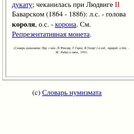
дукату
; чеканилась при Людвиге
II
Баварском (1864 - 1886): л.с. - голова
короля
, о.с. -
корона
. См.
Репрезентативная монета
.
(Словарь нумизмата: Пер. с нем. /Х.Фенглер, Г.Гироу, В.Унгер/ 2-е изд., перераб. и доп. -
М.: Радио и связь, 1993)
(c)
Словарь нумизмата