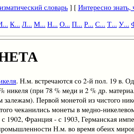
изматический словарь
] [
Интересно знать, ч
И...
К...
Л...
М...
Н...
О...
П...
Р...
С...
Т...
У...
Ф
НЕТА
икеля
. Н.м. встречаются со 2-й пол. 19 в. О
0 % никеля (при 78 % меди и 2 % др. материа
 залежам). Первой монетой из чистого ник
 того чеканились монеты в медно-никелевом
 с 1902, Франция - с 1903, Германская импер
 промышленности Н.м. во время обеих миро