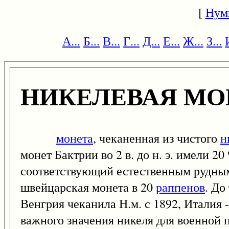
[
Нум
А...
Б...
В...
Г...
Д...
Е...
Ж...
З...
НИКЕЛЕВАЯ МО
монета
, чеканенная из чистого
н
монет Бактрии во 2 в. до н. э. имели 2
соответствующий естественным рудным
швейцарская монета в 20
раппенов
. До
Венгрия чеканила Н.м. с 1892, Италия -
важного значения никеля для военной