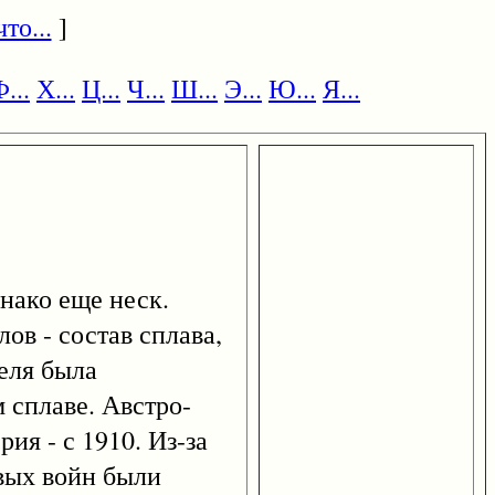
то...
]
...
Х...
Ц...
Ч...
Ш...
Э...
Ю...
Я...
днако еще неск.
лов - состав сплава,
еля была
 сплаве. Австро-
ия - с 1910. Из-за
вых войн были