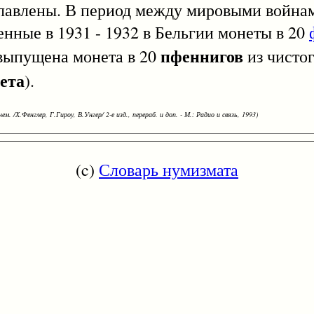
плавлены. В период между мировыми войнам
енные в 1931 - 1932 в Бельгии монеты в 20
пфеннигов
выпущена монета в 20
из чистог
ета
).
ем. /Х.Фенглер, Г.Гироу, В.Унгер/ 2-е изд., перераб. и доп. - М.: Радио и связь, 1993)
(c)
Словарь нумизмата