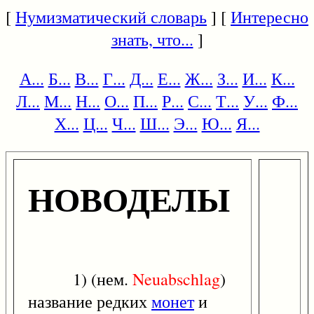
[
Нумизматический словарь
] [
Интересно
знать, что...
]
А...
Б...
В...
Г...
Д...
Е...
Ж...
З...
И...
К...
Л...
М...
Н...
О...
П...
Р...
С...
Т...
У...
Ф...
Х...
Ц...
Ч...
Ш...
Э...
Ю...
Я...
НОВОДЕЛЫ
1) (нем.
Neuabschlag
)
название редких
монет
и