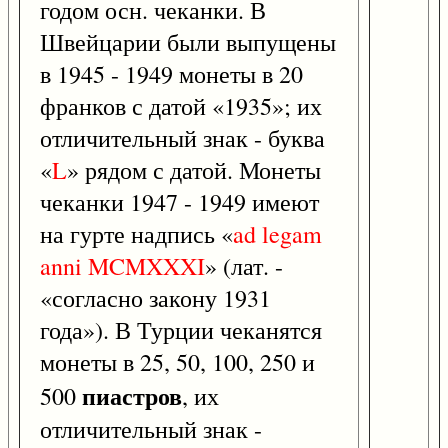
годом осн. чеканки. В
Швейцарии были выпущены
в 1945 - 1949 монеты в 20
франков с датой «1935»; их
отличительный знак - буква
«
L
» рядом с датой. Монеты
чеканки 1947 - 1949 имеют
на гурте надпись «
ad
legam
anni
MCMXXXI
» (лат. -
«согласно закону 1931
года»). В Турции чеканятся
монеты в 25, 50, 100, 250 и
пиастров
500
, их
отличительный знак -