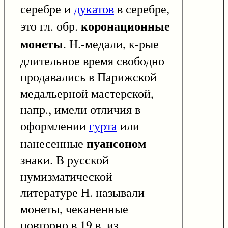
серебре и
дукатов
в серебре,
коронационные
это гл. обр.
монеты
. Н.-медали, к-рые
длительное время свободно
продавались в Парижской
медальерной мастерской,
напр., имели отличия в
оформлении
гурта
или
пуансоном
нанесенные
знаки. В русской
нумизматической
литературе Н. называли
монеты, чеканенные
повторно в 19 в. из