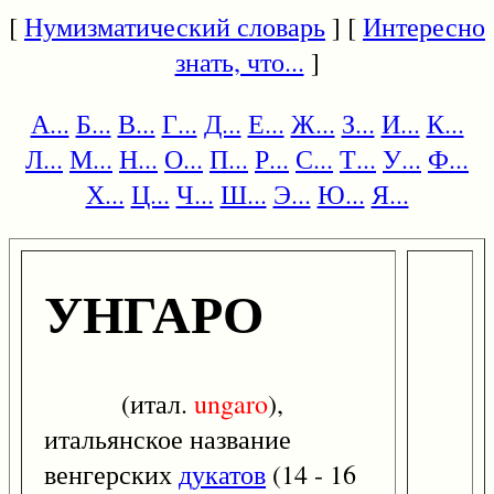
[
Нумизматический словарь
] [
Интересно
знать, что...
]
А...
Б...
В...
Г...
Д...
Е...
Ж...
З...
И...
К...
Л...
М...
Н...
О...
П...
Р...
С...
Т...
У...
Ф...
Х...
Ц...
Ч...
Ш...
Э...
Ю...
Я...
УНГАРО
(итал.
ungaro
),
итальянское название
венгерских
дукатов
(14 - 16