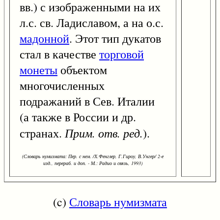
вв.) с изображенными на их
л.с. св. Ладиславом, а на о.с.
мадонной
. Этот тип дукатов
стал в качестве
торговой
монеты
объектом
многочисленных
подражаний в Сев. Италии
(а также в России и др.
Прим. отв. ред.
странах.
).
(Словарь нумизмата: Пер. с нем. /Х.Фенглер, Г.Гироу, В.Унгер/ 2-е
изд., перераб. и доп. - М.: Радио и связь, 1993)
(c)
Словарь нумизмата